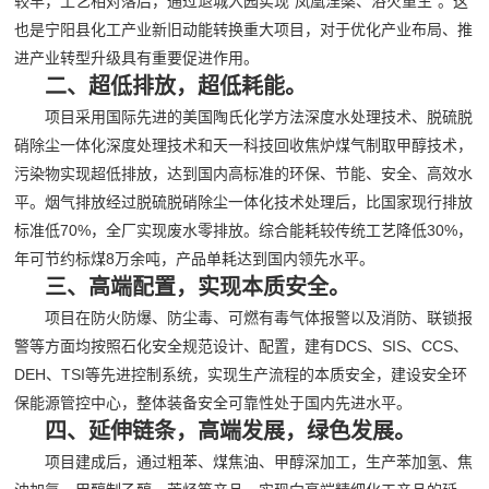
较早，工艺相对落后，通过退城入园实现“凤凰涅槃、浴火重生”。这
也是宁阳县化工产业新旧动能转换重大项目，对于优化产业布局、推
进产业转型升级具有重要促进作用。
二、超低排放，超低耗能。
项目采用国际先进的美国陶氏化学方法深度水处理技术、脱硫脱
硝除尘一体化深度处理技术和天一科技回收焦炉煤气制取甲醇技术，
污染物实现超低排放，达到国内高标准的环保、节能、安全、高效水
平。烟气排放经过脱硫脱硝除尘一体化技术处理后，比国家现行排放
标准低70%，全厂实现废水零排放。综合能耗较传统工艺降低30%，
年可节约标煤8万余吨，产品单耗达到国内领先水平。
三、高端配置，实现本质安全。
项目在防火防爆、防尘毒、可燃有毒气体报警以及消防、联锁报
警等方面均按照石化安全规范设计、配置，建有DCS、SIS、CCS、
DEH、TSI等先进控制系统，实现生产流程的本质安全，建设安全环
保能源管控中心，整体装备安全可靠性处于国内先进水平。
四、延伸链条，高端发展，绿色发展。
项目建成后，通过粗苯、煤焦油、甲醇深加工，生产苯加氢、焦