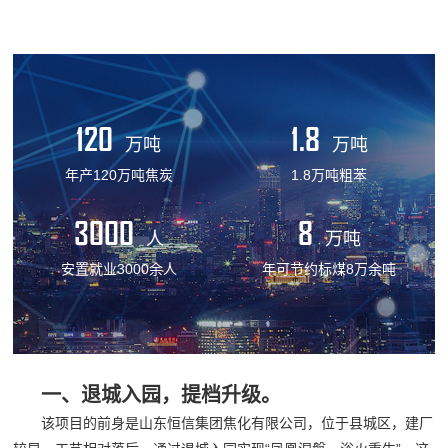
120
1.8
万吨
万吨
年产120万吨焦炭
1.8万吨粗苯
3000
8
人
万吨
安置就业3000余人
年可节约标煤8万余吨
一、退城入园，提档升级。
该项目的前身是山东恒信集团焦化有限公司，位于县城区，建厂